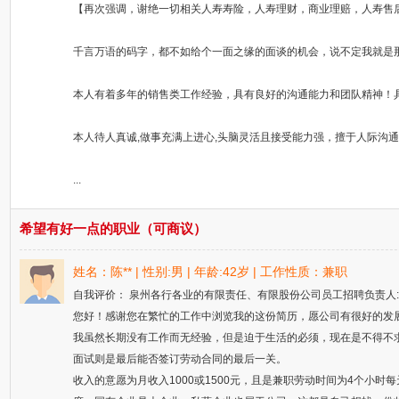
【再次强调，谢绝一切相关人寿寿险，人寿理财，商业理赔，人寿售
千言万语的码字，都不如给个一面之缘的面谈的机会，说不定我就是
本人有着多年的销售类工作经验，具有良好的沟通能力和团队精神！具
本人待人真诚,做事充满上进心,头脑灵活且接受能力强，擅于人际沟通
...
希望有好一点的职业（可商议）
姓名：陈** | 性别:男 | 年龄:42岁 | 工作性质：兼职
自我评价： 泉州各行各业的有限责任、有限股份公司员工招聘负责人:
您好！感谢您在繁忙的工作中浏览我的这份简历，愿公司有很好的发
我虽然长期没有工作而无经验，但是迫于生活的必须，现在是不得不
面试则是最后能否签订劳动合同的最后一关。
收入的意愿为月收入1000或1500元，且是兼职劳动时间为4个小