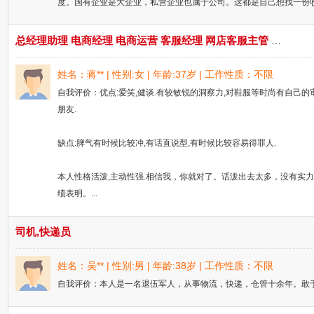
度。国有企业是大企业，私营企业也属于公司。这都是自己想找一份收
总经理助理 电商经理 电商运营 客服经理 网店客服主管 淘宝 天猫 C店 阿里巴巴 个人商城 APP手机端 跨境电商 海外仓储
姓名：蒋** | 性别:女 | 年龄:37岁 | 工作性质：不限
自我评价：优点:爱笑,健谈.有较敏锐的洞察力,对鞋服等时尚有自己的审
朋友.
缺点:脾气有时候比较冲,有话直说型,有时候比较容易得罪人.
本人性格活泼,主动性强.相信我，你就对了。话泼出去太多，没有实
绩表明。...
司机,快递员
姓名：吴** | 性别:男 | 年龄:38岁 | 工作性质：不限
自我评价：本人是一名退伍军人，从事物流，快递，仓管十余年。敢于