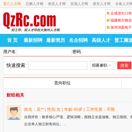
晋江人才网
石狮人才网
南安人才网
安溪人才网
惠安人才网
永春人才
众成进出口有
福建南方物业
泉州润盈电子
首 页
最新招聘
最新简历
名企招聘
高级人才
普工频
用户名
密码
快速搜索
搜索
意向职位
财经相关
姓名：吴** | 性别:女 | 年龄:40岁 | 工作性质：不限
自我评价：账务细心严谨、逻辑清晰，能独立全盘做账、独立报税、
企业单人独立财务岗位。...