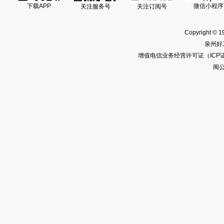
下载APP
微信小程序
关注服务号
关注订阅号
Copyright © 1
泉州好
增值电信业务经营许可证（ICP证）闽
闽公