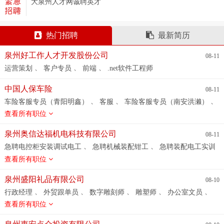
大泉州人才网诚聘英才
热门招聘
最新简历
泉州好工作人才开发股份公司
08-11
、
、
、
运营策划
客户专员
前端
.net软件工程师
中国人保车险
08-11
、
、
、
车险客服专员（青阳明鑫）
客服
车险客服专员（南安洪濑）
、
、
车险客服专员（台商）
车险客服专员（泉港）
车险客服专员
查看所有职位
、
、
（鲤城T淘园）
车险客服专员（石狮）
车险客服专员（晋江龙
、
、
、
湖）
车险客服专员（南安水头）
车险续费专员（厦门）
厦门
泉州奥信达福机电科技有限公司
08-11
、
、
车险助理/客服（包住+食堂）
五险一金双休诚聘
车险客服专员
、
、
急聘电控柜安装调试电工
急聘机械装配钳工
急聘装配电工实训
、
、
（清濛）
车险客服专员（南安溪美）
车险客服专员（青阳罗
、
、
学员
急聘建造师项目经理
急聘电控柜安装调试电工
查看所有职位
、
、
、
山）
车险客服专员（德化）
车险客服专员（鲤城温陵路）
车
、
、
险客服专员(丰泽街)
车险客服专员（惠安）
车险客服专员（晋
泉州盛阳礼品有限公司
08-10
、
、
江安海）
车险客服专员（永春）
车险客服专员（晋江福埔SM）
、
、
、
、
、
行政经理
外贸跟单员
数字雕刻师
雕塑师
办公室文员
、
、
、
车险客服专员（晋江陈埭）
车险客服专员（安溪）
车险客服
、
质量专员（外协QC)
外贸业务员
查看所有职位
专员