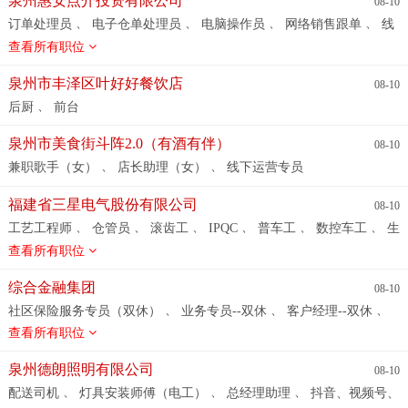
泉州惠安点介投资有限公司
08-10
、
、
、
、
订单处理员
电子仓单处理员
电脑操作员
网络销售跟单
线
、
上跟单客服
网络跟单客服
查看所有职位
泉州市丰泽区叶好好餐饮店
08-10
、
后厨
前台
泉州市美食街斗阵2.0（有酒有伴）
08-10
、
、
兼职歌手（女）
店长助理（女）
线下运营专员
福建省三星电气股份有限公司
08-10
、
、
、
、
、
、
工艺工程师
仓管员
滚齿工
IPQC
普车工
数控车工
生
、
、
、
产计划员
体系专员/主管（急）
模具师傅/精铸模具/锻造设计
查看所有职位
、
、
、
研发项目专员
铣工
加工中心 /CNC
铜管折弯
综合金融集团
08-10
、
、
、
社区保险服务专员（双休）
业务专员--双休
客户经理--双休
、
、
、
、
兼职
新媒体运营--双休
应届生--双休
区域经理--双休
销售
查看所有职位
、
、
、
代表-双休
收展员（双休）
人事助理--双休
客户服务专员--双
、
、
、
休
医疗服务项目推广-双休
银行专员、贷款咨询员--双休
储
泉州德朗照明有限公司
08-10
、
、
、
备干部（双休）
电话销售--双休
综合金融客户经理--双休
养
、
、
、
配送司机
灯具安装师傅（电工）
总经理助理
抖音、视频号、
、
、
老理财规划师（双休）
车险续保专员-.双休
康养顾问（双休）