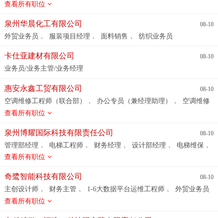
、
、
、
小红书运营
销售精英
新媒体运营（美工基础优先）
灯光设计
查看所有职位
、
、
、
、
售后专员-双休
售后客服--双休
内外勤--双休
售前售后--双
、
、
销售后勤专员
仓管员
、
、
、
休
信贷业务员（双休）
区经理助理-- 双休
区域售后专员--双
泉州华晨化工有限公司
08-10
休
、
、
、
外贸业务员
服装项目经理
面料销售
纺织业务员
卡仕亚建材有限公司
08-10
业务员/业务主管/业务经理
惠安永鑫工贸有限公司
08-10
、
、
空调维修工程师（联合部）
办公专员（兼经理助理）
空调维修
、
维保储备员
办公文员
查看所有职位
泉州博耀国际科技有限责任公司
08-10
、
、
、
、
、
管理部经理
电梯工程师
财务经理
设计部经理
电梯维保
项目经理
查看所有职位
奇鹭智能科技有限公司
08-10
、
、
、
主创设计师
财务主管
1-6大数据平台运维工程师
外贸业务员
、
、
、
、
财务经理
人事专员
知识产权专员
1-5 生成式人工智能工程
查看所有职位
、
、
、
、
、
师
鞋业外贸跟单
鞋类配色
外贸业务助理
天猫店长
驻