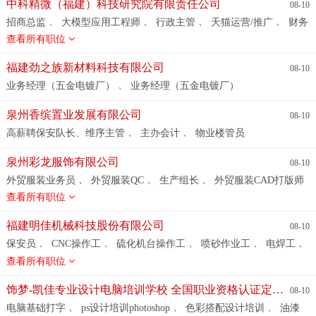
、
、
、
厂QC
1-7人工智能应用工程师/大数据技术应用
电商运营
出纳
中科精微（福建）科技研究院有限责任公司
08-10
、
、
、
、
行政主管
业务助理（跨境平台）
人事行政主管
开发室样
、
、
、
、
招商总监
大模型应用工程师
行政主管
天猫运营/推广
财务
、
、
、
品管理员（鞋类）
新媒体运营兼文案
1-1大模型开发工程师
、
、
、
、
、
经理
市场总监
大数据平台运维工程师
运维工程师
出纳
查看所有职位
、
、
、
、
1-3 AI智能体应用工程师
运维工程师
行政司机
财务总监
、
、
、
业务员（跨境平台）
外贸业务经理
天猫店长
视频拍摄剪辑
、
、
、
、
平面设计
美工
鞋类设计
1-4 大模型应用工程师
网页美工
、
、
、
、
、
外贸业务助理
外贸业务文员
市场经理
外贸业务员
生成
福建劲之族新材料科技有限公司
08-10
、
、
1-2人工智能算法工程师（传统AI方向）
拍摄剪辑
、
、
式人工智能工程师（AIGC红利岗）
人事行政主管
知识产权专员
、
业务经理（五金电镀厂）
业务经理（五金电镀厂）
、
、
、
、
、
鞋业外贸跟单
品牌总监
电商美工
营销总监
开发室样品
、
、
、
专员（鞋类）
大模型开发工程师
业务助理（跨境平台）
新媒
泉州香缤置业发展有限公司
08-10
、
、
、
、
、
体文员
驻厂QC
财务经理
主创设计师
会计
总经理助理
、
、
高薪聘保安队长、维序主管
主办会计
物业楼管员
、
、
AI智能体应用工程师
人工智能应用工程师/大数据技术应用工程
、
、
、
、
师
财务总监
人事专员
人事行政专员
人工智能算法工程师
泉州彩龙服饰有限公司
08-10
、
、
（传统AI方向）
开发室样品管理员（鞋类）
鞋类配色
、
、
、
外贸服装业务员
外贸服装QC
生产组长
外贸服装CAD打版师
、
、
、
、
、
傅
服装外协管理
针织平车工
外贸服装跟单
纺织平车工
查看所有职位
、
后道勤杂工
助理业务员
福建明佳机械科技股份有限公司
08-10
、
、
、
、
、
保安员
CNC操作工
硫化机台操作工
喷砂作业工
电焊工
、
、
、
、
技术部经理
机械品管员
仓库管理员
锻造操作工
品管部经
查看所有职位
、
、
、
、
、
理
喷刷漆女工
生产装配工
仓库勤杂工
注塑操作工
数
、
、
、
、
控车床工
铆压操作工
普通车床工
钻孔操作工
机械绘图技
饰梦-凯佳专业设计电脑培训学校 全国职业资格认证定点考评单位【Tel:13599243430 】
08-10
术员
、
、
、
电脑基础打字
ps设计培训photoshop
色彩搭配设计培训
油漆