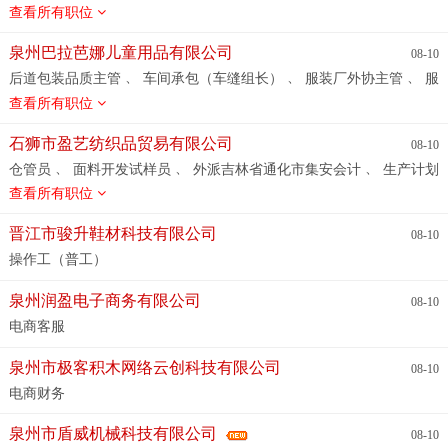
、
、
工、泥水工、木工、普工、水电工
环境艺术设计
电网平面设计
查看所有职位
、
、
、
家具设计
淘宝美工设计培训
淇港式下午茶全职或兼职店员急
、
、
、
、
聘:
施工工艺培训
家具设计培训班
建筑设计效果图专员
预
泉州巴拉芭娜儿童用品有限公司
08-10
、
、
、
算报价培训
计算机基础培训班
室内设计软件设计培训
装潢装
、
、
、
后道包装品质主管
车间承包（车缝组长）
服装厂外协主管
服
、
、
、
饰设计培训
UI广告设计设计培训
美术培训
室内设计手绘效
装IE工程师
查看所有职位
、
、
、
果表现培训
Corona渲染表现效果培训班
CAD设计培训
短视频
、
、
、
、
剪辑
素描绘画设计
电脑五笔和拼音打字
电子商务基础
石狮市盈艺纺织品贸易有限公司
08-10
、
、
、
office办公软件电脑设计
招贴广告设计
VR全案室内实战课程
、
、
、
仓管员
面料开发试样员
外派吉林省通化市集安会计
生产计划
、
、
、
电商插画设计
室内设计效果图培训
室内外全案设计
CAD制
、
、
、
专员
试样开发员（需有梭织面料复合类工作经验）
文员
财务
查看所有职位
、
、
图设计培训班
corona/cr或vr渲染器设计培训
定制衣柜橱柜设计
、
总监助理
纺织品业务员
、
、
、
培训
石材干挂设计速成班
室内外效果图培训
游戏美工设计
晋江市骏升鞋材科技有限公司
08-10
、
、
、
、
cad家具设计学徒
室内软装定制全案培训
办公文秘全能班
、
、
、
商业美工设计
CAD石材设计培训/实习生
商业空间设计培训
操作工（普工）
、
、
、
电商直播专业
装修设计实战就业班
广告商业设计
室内工艺设
、
、
、
、
泉州润盈电子商务有限公司
计培训
电商视觉广告设计
色彩软装配色培训
AI标志设计
08-10
、
、
人体工程学室内设计课程
建E全景和720全景培训酷家乐
家装工
电商客服
、
、
、
装设计培训
su设计草图大师
平面设计师
装潢装修设计培训
、
、
、
、
园林景观庭院设计
3d建模设计
立面施工图设计培训
产品
泉州市极客积木网络云创科技有限公司
08-10
、
、
、
包装设计
SketchUp草图大师设计培训
动漫插画设计
空间设计
电商财务
、
、
、
、
培训
电脑打字
景观手绘设计
装潢设计培训实战班
酷家乐
、
、
、
全屋定制及拆单
视觉广告设计
软装全案设计培训定制班
全屋
泉州市盾威机械科技有限公司
08-10
、
、
、
定制家具建模设计
平面设计logo设计
coreldraw设计软件
dm