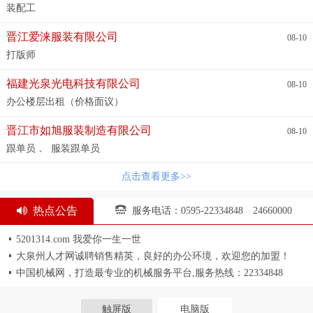
装配工
、
、
、
宣传单设计
建筑设计培训
泉州建筑景观设计培训
量房设计培
、
、
、
、
训
全屋定制设计培训
园林景观手绘设计
软件制图设计
软
晋江爱涞服装有限公司
08-10
、
、
、
装设计搭配美学
淘宝美工设计班
视频剪辑ar,pe,达芬奇
电脑
打版师
、
、
、
入门基础初级电脑
广告设计与制作
空间设计表现培训班
广告
、
、
、
传媒设计
3D高级建模培训班
摄影后期设计
板式家具设计培
福建光泉光电科技有限公司
、
、
、
08-10
训
景观设计培训
室内装修设计风格设计课程
产品修图设计
、
、
、
、
建筑园林设计
剪辑视频培训
量房设计课程
室内设计手绘
办公楼层出租（价格面议）
、
、
、
、
特训班
c4d设计软件
商业插画设计培训
包装包袋设计
室内
、
、
、
理论设计培训
三维家设计软件
平面方案设计培训
创意广告设
晋江市如旭服装制造有限公司
08-10
、
、
、
计
网页设计/平面美工培训
电脑办公软件设计
Vray渲染培训
、
跟单员
服装跟单员
、
、
、
及建E全景、720全景
3D家装及工装设计培训
园林设计培训
、
、
、
电脑文员设计
室内外cr和vr渲染培训
展示设计培训
室内装饰
点击查看更多>>
、
、
、
设计精英班
3D设计培训
空间设计师/店面展厅设计培训
wps
、
、
office办公软件电脑设计
3d效果图特训班
AI/CDR设计软件培训
热点公告
服务电话：0595-22334848 24660000
、
、
、
、
实战班
手绘谈单培训
ps设计培训实战班
品牌vi形象设计
、
、
、
AI设计培训
电商美工设计编程设计
CAD施工图深化班
广告
5201314.com 我爱你一生一世
、
、
、
图形cdr设计
新媒体运营设计
电脑技能设计培训
CDR设计培
大泉州人才网诚聘销售精英，良好的办公环境，欢迎您的加盟！
、
、
、
、
训
视觉设计表现培训
酷家乐设计培训
电脑办公软件培训
中国机械网，打造最专业的机械服务平台,服务热线：22334848
、
、
、
手绘设计素描
vr美术设计
园林景观设计培训
3d效果图设计
、
、
、
室内外设计理论与实战案例分析培训
建筑园林景观设计培训
、
、
电子商务办公设计
cad机械设计
淘宝美工电商设计
触屏版
电脑版