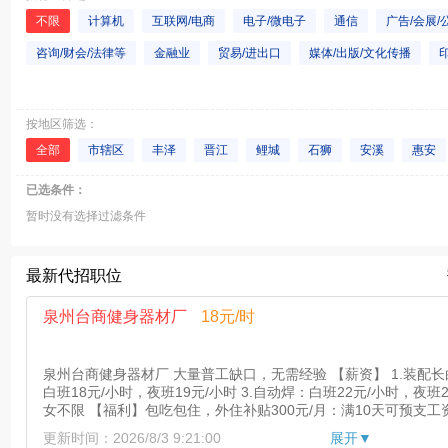
电子/电器/通信技术类
能源/环保
汽车制造/服务
运营/专业分析
不限
计算机
互联网/电商
电子/微电子
通信
广告/会展/
管培生/实习生
政府机构/非盈利职位
其他
咨询/财会/法律等
金融业
贸易/进出口
媒体/出版/文化传播
办公设备/用品
旅游/酒店/餐饮
批发/零售
交通/运输/物流
娱
石油/化工
能源/水利
仪器/仪表/工业自动化/电气
机械制造/机电/
按地区筛选：
政府/非营利机构
汽车/摩托车
其他
全部
市辖区
丰泽
晋江
鲤城
石狮
安溪
惠安
已选条件：
暂时没有选择过滤条件
最新代招职位
泉州台商健身器材厂
18元/时
泉州台商健身器材厂 大量普工缺口，无需经验 【薪资】 1.装配长白
白班18元/小时，夜班19元/小时 3.自动焊：白班22元/小时，夜班2
女不限 【福利】包吃包住，外住补贴300元/月：满10天可预支工
备注：保险80元/月 工厂不接受暑假工，23岁以下需要提供半年
更新时间：2026/8/3 9:21:00
展开▼
穿拖鞋，短裤，携带身份证原件) 地址：泉州台商投资区 面试时间:上