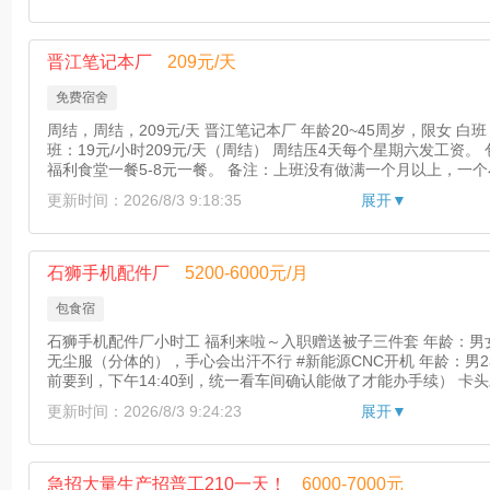
晋江笔记本厂
209元/天
免费宿舍
周结，周结，209元/天 晋江笔记本厂 年龄20~45周岁，限女 白班：18元/小时198元/天（周结） 晚
班：19元/小时209元/天（周结） 周结压4天每个星期六发工资
福利食堂一餐5-8元一餐。 备注：上班没有做满一个月以上，一个
试带上身份证原件，上班手机统一放柜子。 备注：工厂不接受暑假
更新时间：2026/8/3 9:18:35
展开▼
作地点：晋江罗山 面试时间：上午9-11下午2-3:30点
石狮手机配件厂
5200-6000元/月
包食宿
石狮手机配件厂小时工 福利来啦～入职赠送被子三件套 年龄：男女
无尘服（分体的），手心会出汗不行 #新能源CNC开机 年龄：男23-
前要到，下午14:40到，统一看车间确认能做了才能办手续） 卡头发染色，大片纹身，高血压 【薪
资】综合 5200-6000 元！每月20左右发上个月工资。 【吃住】包
更新时间：2026/8/3 9:24:23
展开▼
后扣。保险100元每月 面试时间：9-11 13.30-15:30点
急招大量生产招普工210一天！
6000-7000元