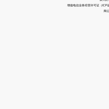
增值电信业务经营许可证（ICP证）闽
闽公