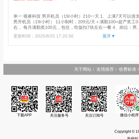
单一:视睿科技 男开机员（19/小时）210一天 1、上满7天可以借支
男开机员（19/小时） 11小制时，209元/天＋满勤100+超产奖工0-1
右， 每月满勤奖100元，包住，吃饭扣7块左右一餐 4、岗位：
台，空调车间、穿轻薄连体服、可带手机进车间，近视太高不录
更新时间：2025/8/25 17:20:56
展开▼
关于网站
友情推荐
收费标准
/
/
/
下载APP
微信小程序
关注服务号
关注订阅号
Copyright © 1
泉州好