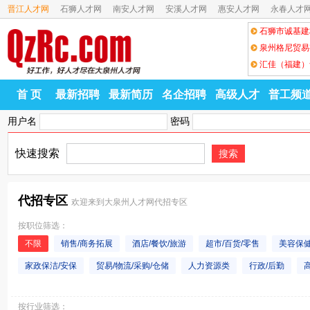
晋江人才网
石狮人才网
南安人才网
安溪人才网
惠安人才网
永春人才
石狮市诚基建
泉州格尼贸易
汇佳（福建）
首 页
最新招聘
最新简历
名企招聘
高级人才
普工频
用户名
密码
快速搜索
搜索
代招专区
欢迎来到大泉州人才网代招专区
按职位筛选：
不限
销售/商务拓展
酒店/餐饮/旅游
超市/百货/零售
美容保
家政保洁/安保
贸易/物流/采购/仓储
人力资源类
行政/后勤
视觉/交互/设计
工厂生产/营运
教育/培训
广告/市场/公关/媒介
按行业筛选：