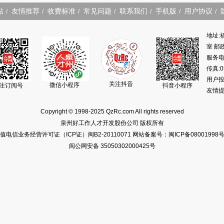
站
友情推荐
收费标准
常见问题
联系我们
手机版
用户协议
/
/
/
/
/
/
/
地址:
室 邮政
服务电话
传真:0
用户投诉
关注抖音
微信小程序
注订阅号
抖音小程序
友情提
Copyright © 1998-2025 QzRc.com All rights reserved
泉州好工作人才开发股份公司 版权所有
值电信业务经营许可证（ICP证）闽B2-20110071
网站备案号：闽ICP备08001998号
闽公网安备 35050302000425号