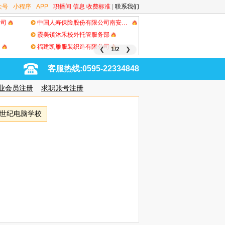
众号
小程序
APP
职播间
信息
收费标准
|
联系我们
公司
中国人寿保险股份有限公司南安市支公司
霞美镇沐禾校外托管服务部
司
福建凯雁服装织造有限公司
❮
1/2
❯
客服热线:0595-22334848
业会员注册
求职账号注册
世纪电脑学校