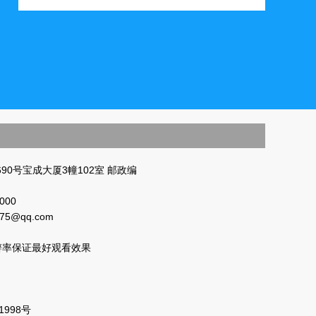
90号宝成大厦3幢102室 邮政编
000
875@qq.com
分辩率保证最好观看效果
1998号