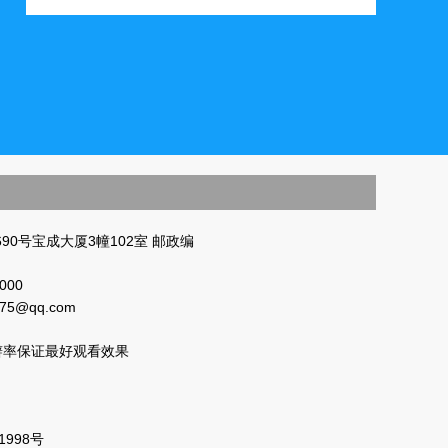
90号宝成大厦3幢102室 邮政编
000
875@qq.com
分辩率保证最好观看效果
1998号