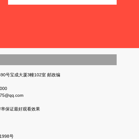
90号宝成大厦3幢102室 邮政编
000
875@qq.com
分辩率保证最好观看效果
1998号